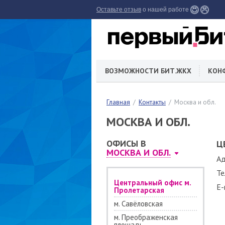
Оставьте отзыв
о нашей работе
ВОЗМОЖНОСТИ БИТ.ЖКХ
КОН
Главная
Контакты
Москва и обл.
МОСКВА И ОБЛ.
ОФИСЫ В
Ц
МОСКВА И ОБЛ.
Ад
Те
Центральный офис м.
E-
Пролетарская
м. Савёловская
м. Преображенская
площадь